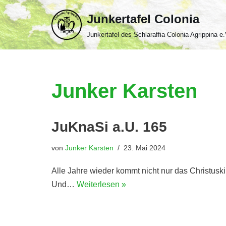
Junkertafel Colonia
Zum
Junkertafel des Schlaraffia Colonia Agrippina e.
Inhalt
springen
Junker Karsten
JuKnaSi a.U. 165
von
Junker Karsten
23. Mai 2024
Alle Jahre wieder kommt nicht nur das Christus
Und…
Weiterlesen »