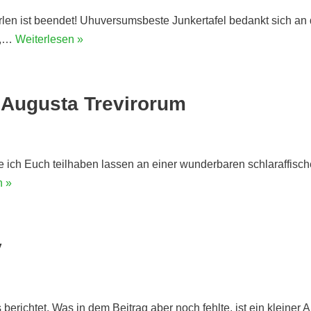
 ist beendet! Uhuversumsbeste Junkertafel bedankt sich an die
n,…
Weiterlesen »
Augusta Trevirorum
e ich Euch teilhaben lassen an einer wunderbaren schlaraffisch
n »
y
erichtet. Was in dem Beitrag aber noch fehlte, ist ein kleiner A