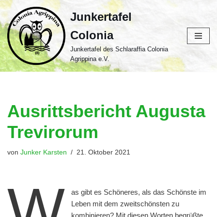
Junkertafel
Zum
Colonia
Inhalt
springen
Junkertafel des Schlaraffia Colonia
Agrippina e.V.
Ausrittsbericht Augusta
Trevirorum
von
Junker Karsten
21. Oktober 2021
W
as gibt es Schöneres, als das Schönste im
Leben mit dem zweitschönsten zu
kombinieren? Mit diesen Worten begrüßte