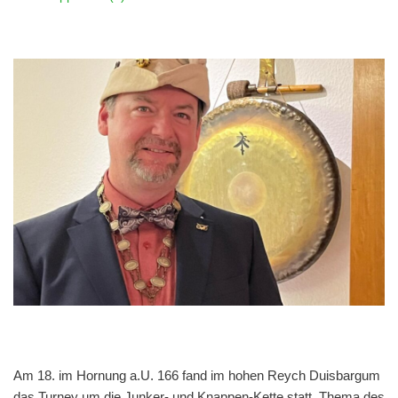
Am 18. im Hornung a.U. 166 fand im hohen Reych Duisbargum
das Turney um die Junker- und Knappen-Kette statt. Thema des