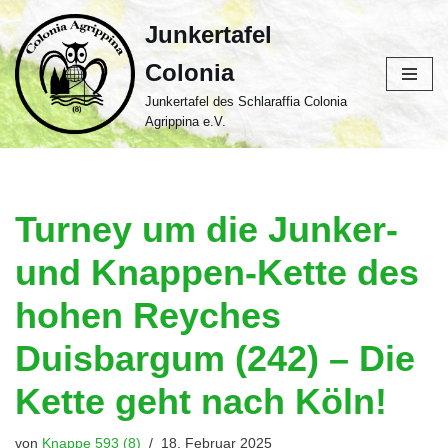
Junkertafel
Zum
Colonia
Inhalt
springen
Junkertafel des Schlaraffia Colonia
Agrippina e.V.
Turney um die Junker-
und Knappen-Kette des
hohen Reyches
Duisbargum (242) – Die
Kette geht nach Köln!
von
Knappe 593 (8)
18. Februar 2025