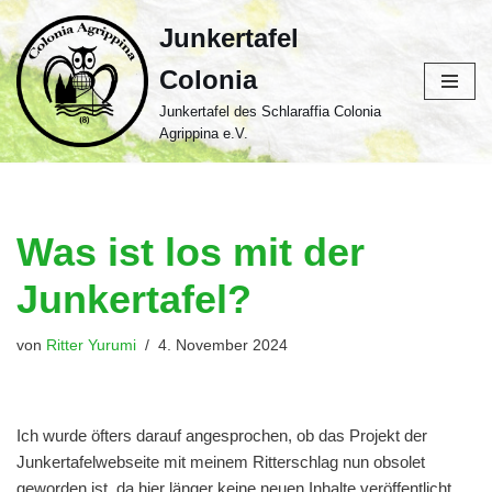
Junkertafel
Zum
Colonia
Inhalt
springen
Junkertafel des Schlaraffia Colonia
Agrippina e.V.
Was ist los mit der
Junkertafel?
von
Ritter Yurumi
4. November 2024
Ich wurde öfters darauf angesprochen, ob das Projekt der
Junkertafelwebseite mit meinem Ritterschlag nun obsolet
geworden ist, da hier länger keine neuen Inhalte veröffentlicht