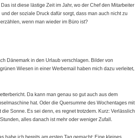
Das ist diese lästige Zeit im Jahr, wo der Chef den Mitarbeiter
, und der soziale Druck dafür sorgt, dass man auch nicht zu
 erzählen, wenn man wieder im Büro ist?
ach Dänemark in den Urlaub verschlagen. Bilder von
rünen Wiesen in einer Werbemail haben mich dazu verleitet,
Wetterbericht. Da kann man genau so gut auch aus dem
apselmaschine hat. Oder die Quersumme des Wochentages mit
nt die Sonne. Es sei denn, es regnet trotzdem. Kurz: Verlässlich
r Stunden, alles danach ist mehr oder weniger Zufall.
as habe ich bereits am ersten Tag gemacht: Eine kleines