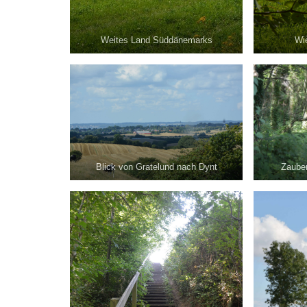
Weites Land Süddänemarks
Wi
Blick von Gratelund nach Dynt
Zaube