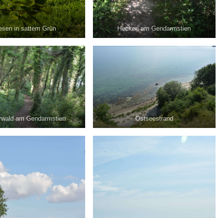
esen in sattem Grün
Hecken am Gendarmstien
rwald am Gendarmstien
Ostseestrand