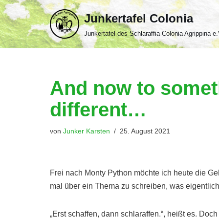
Junkertafel Colonia
Zum
Junkertafel des Schlaraffia Colonia Agrippina e.
Inhalt
springen
And now to somet
different…
von
Junker Karsten
25. August 2021
Frei nach Monty Python möchte ich heute die Gel
mal über ein Thema zu schreiben, was eigentlich 
„Erst schaffen, dann schlaraffen.“, heißt es. Do