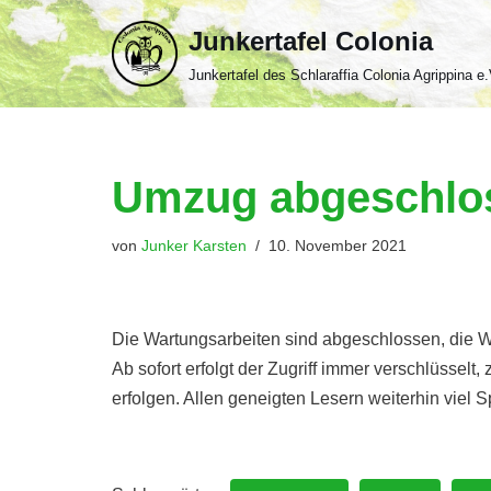
Junkertafel Colonia
Zum
Junkertafel des Schlaraffia Colonia Agrippina e.
Inhalt
springen
Umzug abgeschlo
von
Junker Karsten
10. November 2021
Die Wartungsarbeiten sind abgeschlossen, die We
Ab sofort erfolgt der Zugriff immer verschlüsselt
erfolgen. Allen geneigten Lesern weiterhin viel 